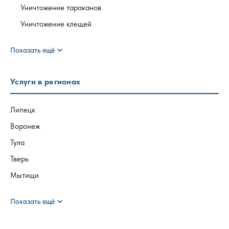
Уничтожение тараканов
Уничтожение клещей
expand_more
Показать ещё
Услуги в регионах
Липецк
Воронеж
Тула
Тверь
Мытищи
expand_more
Показать ещё