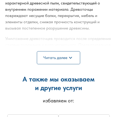
характерной древесной пыли, свидетельствующей о
внутреннем поражении материала. Древоточцы
повреждают несущие балки, перекрытия, мебель и
элементы отделки, снижая прочность конструкций и
вызывая постепенное разрушение древесины.
Уничтожение древоточцев проводится после определения
степени поражения и вида насекомого. Предварительное
обследование позволяет оценить глубину повреждений,
expand_more
площадь распространения и выбрать оптимальный
Читать далее
способ обработки. Обработка дома от древоточца
выполняется с применением профессиональных
инсектицидных составов, предназначенных для глубокой
А также мы оказываем
пропитки древесины.
и другие услуги
Средства проникают вглубь структуры материала и
уничтожают личинок, находящихся внутри волокон, а не
избавляем от:
только взрослых особей на поверхности. Метод
подбирается с учётом типа древесины, уровня влажности