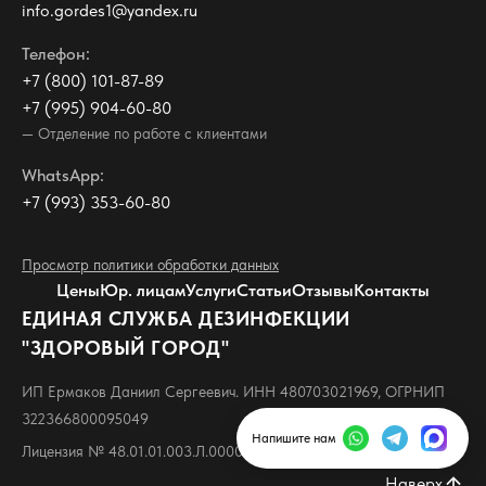
info.gordes1@yandex.ru
Телефон:
+7 (800) 101-87-89
+7 (995) 904-60-80
— Отделение по работе с клиентами
WhatsApp:
+7 (993) 353-60-80
Просмотр политики обработки данных
Цены
Юр. лицам
Услуги
Статьи
Отзывы
Контакты
ЕДИНАЯ СЛУЖБА ДЕЗИНФЕКЦИИ
"ЗДОРОВЫЙ ГОРОД"
ИП Ермаков Даниил Сергеевич. ИНН 480703021969, ОГРНИП
322366800095049
Напишите нам
Лицензия № 48.01.01.003.Л.000007.10.24
Наверх
arrow_upward