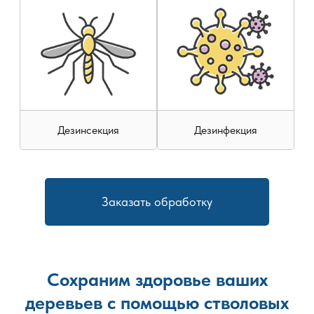
и условий эксплуатации здания. Работы проводятся без
демонтажа конструкций, что особенно важно для жилых
домов и объектов с постоянным использованием.
Своевременное вмешательство позволяет сохранить
конструкции и избежать капитального ремонта. После
обработки даются рекомендации по защите древесины
от повторного заражения, включая контроль
Дезинсекция
Дезинфекция
микроклимата, снижение влажности и проведение
профилактических мероприятий при необходимости.
Заказать обработку
Сохраним здоровье ваших
деревьев с помощью стволовых