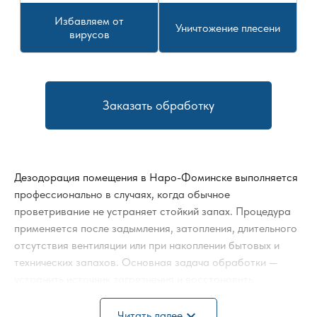
Избавляем от
Уничтожение плесени
вирусов
Заказать обработку
Дезодорация помещения в Наро-Фоминске выполняется
профессионально в случаях, когда обычное
проветривание не устраняет стойкий запах. Процедура
применяется после задымления, затопления, длительного
отсутствия вентиляции или при накоплении бытовых и
технических запахов. Основная задача обработки —
устранить источник загрязнения и восстановить
санитарное состояние пространства.
expand_more
Читать далее