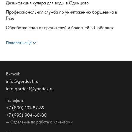
Дезинфекция кулера для воды в Одинцово
Профессиональная служба по уничтожению борщевика в
Рузе
Обработка сада от вредителей и болезней в Люберцах
expand_more
Показать ещё
E-mail:
info@gordes1.ru
info.gordes1@yandex.ru
Телефон:
+7 (800) 101-87-89
+7 (995) 904-60-80
— Отделение по работе с клиентами